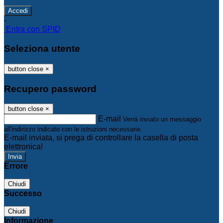
-
Entra con SPID
Seleziona utente
button close
×
Recupero password
button close
×
E-mail
Verrà inviato un messaggio
all'indirizzo indicato con le istruzioni necessarie.
E-mail inviata, si prega di controllare la casella di posta
elettronica!
Errore
Chiudi
Successo
Chiudi
Informazione