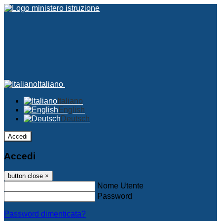
Italiano
Italiano
English
Deutsch
Accedi
Accedi
button close
×
Nome Utente
Password
Password dimenticata?