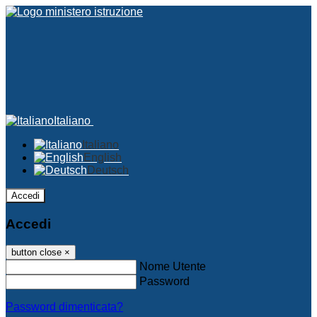
Italiano
Italiano
English
Deutsch
Accedi
Accedi
button close
×
Nome Utente
Password
Password dimenticata?