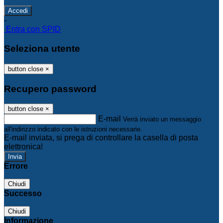
-
Entra con SPID
Seleziona utente
button close
×
Recupero password
button close
×
E-mail
Verrà inviato un messaggio
all'indirizzo indicato con le istruzioni necessarie.
E-mail inviata, si prega di controllare la casella di posta
elettronica!
Errore
Chiudi
Successo
Chiudi
Informazione