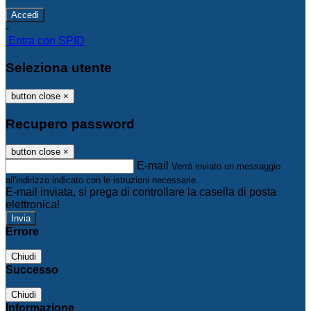
-
Entra con SPID
Seleziona utente
button close
×
Recupero password
button close
×
E-mail
Verrà inviato un messaggio
all'indirizzo indicato con le istruzioni necessarie.
E-mail inviata, si prega di controllare la casella di posta
elettronica!
Errore
Chiudi
Successo
Chiudi
Informazione