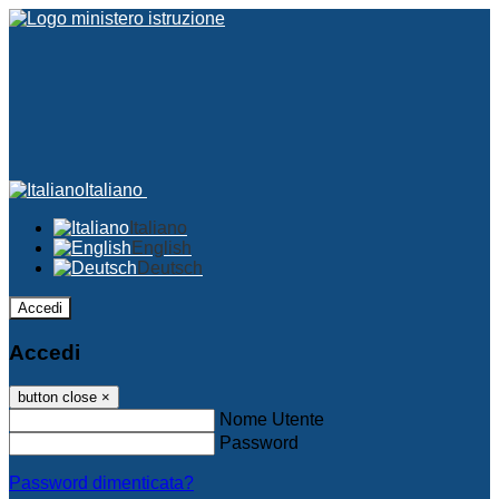
Italiano
Italiano
English
Deutsch
Accedi
Accedi
button close
×
Nome Utente
Password
Password dimenticata?