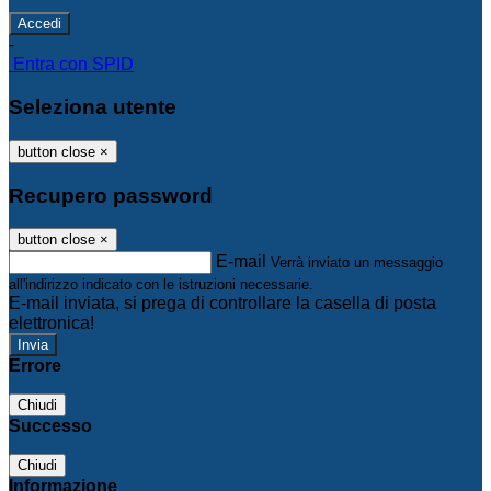
-
Entra con SPID
Seleziona utente
button close
×
Recupero password
button close
×
E-mail
Verrà inviato un messaggio
all'indirizzo indicato con le istruzioni necessarie.
E-mail inviata, si prega di controllare la casella di posta
elettronica!
Errore
Chiudi
Successo
Chiudi
Informazione