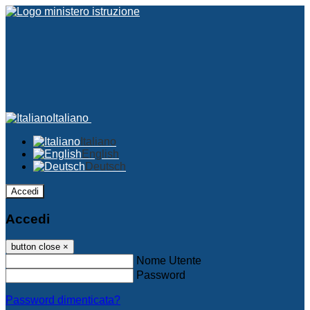
Italiano
Italiano
English
Deutsch
Accedi
Accedi
button close
×
Nome Utente
Password
Password dimenticata?