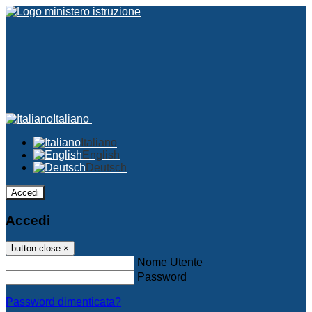
Italiano
Italiano
English
Deutsch
Accedi
Accedi
button close
×
Nome Utente
Password
Password dimenticata?