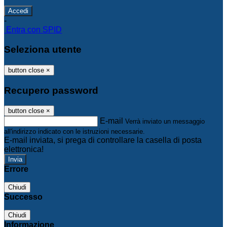
-
Entra con SPID
Seleziona utente
button close
×
Recupero password
button close
×
E-mail
Verrà inviato un messaggio
all'indirizzo indicato con le istruzioni necessarie.
E-mail inviata, si prega di controllare la casella di posta
elettronica!
Errore
Chiudi
Successo
Chiudi
Informazione