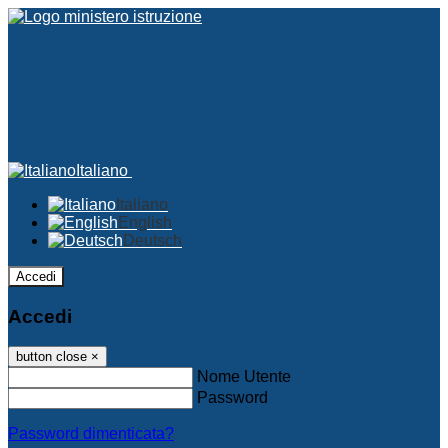
Italiano
Italiano
English
Deutsch
Accedi
Accedi
button close
×
Nome Utente
Password
Password dimenticata?