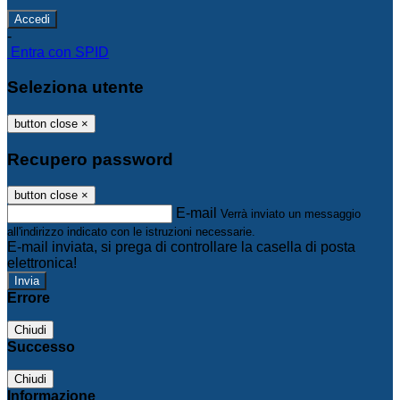
-
Entra con SPID
Seleziona utente
button close
×
Recupero password
button close
×
E-mail
Verrà inviato un messaggio
all'indirizzo indicato con le istruzioni necessarie.
E-mail inviata, si prega di controllare la casella di posta
elettronica!
Errore
Chiudi
Successo
Chiudi
Informazione