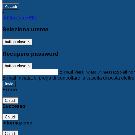
-
Entra con SPID
Seleziona utente
button close
×
Recupero password
button close
×
E-mail
Verrà inviato un messaggio all'indir
E-mail inviata, si prega di controllare la casella di posta elettro
Errore
Chiudi
Successo
Chiudi
Informazione
Chiudi