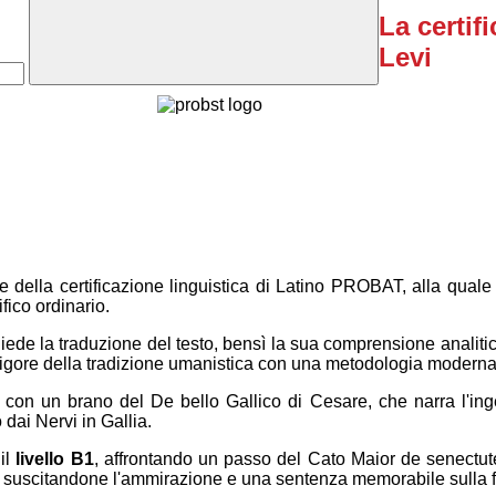
La certif
Levi
 della certificazione linguistica di Latino PROBAT, alla qual
ifico
ordinario
.
richiede la traduzione del testo, bensì la sua comprensione analiti
 rigore della tradizione umanistica con una metodologia moderna d
con un brano del
De bello Gallico
di Cesare, che narra l'in
dai Nervi in Gallia.
il
livello B1
, affrontando un passo del
Cato Maior de
senectut
, suscitandone l'ammirazione e una sentenza memorabile sulla fel