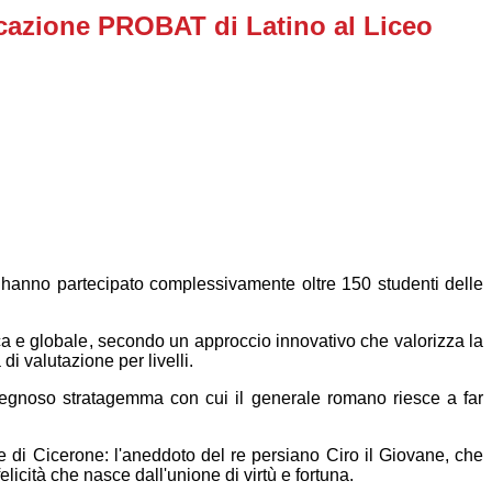
icazione PROBAT di Latino al Liceo
e hanno partecipato complessivamente oltre
150
studenti delle
ca e globale
, secondo
un approccio innovativo che valorizza la
i valutazione per livelli.
gegnoso stratagemma con cui il generale romano riesce a far
e
di Cicerone: l'aneddoto del re persiano Ciro il Giovane, che
icità che nasce dall'unione di virtù e fortuna.