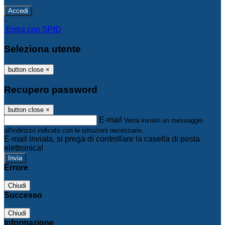
-
Entra con SPID
Seleziona utente
button close
×
Recupero password
button close
×
E-mail
Verrà inviato un messaggio
all'indirizzo indicato con le istruzioni necessarie.
E-mail inviata, si prega di controllare la casella di posta
elettronica!
Errore
Chiudi
Successo
Chiudi
Informazione