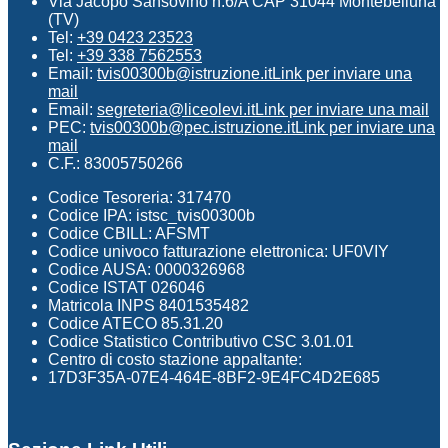
Via Jacopo Sansovino n.6/A CAP 31044 Montebelluna
(TV)
Tel:
+39 0423 23523
Tel:
+39 338 7562553
Email:
tvis00300b@istruzione.it
Link per inviare una
mail
Email:
segreteria@liceolevi.it
Link per inviare una mail
PEC:
tvis00300b@pec.istruzione.it
Link per inviare una
mail
C.F.: 83005750266
Codice Tesoreria: 317470
Codice IPA: istsc_tvis00300b
Codice CBILL: AFSMT
Codice univoco fatturazione elettronica: UF0VIY
Codice AUSA: 0000326968
Codice ISTAT 026046
Matricola INPS 8401535482
Codice ATECO 85.31.20
Codice Statistico Contributivo CSC 3.01.01
Centro di costo stazione appaltante:
17D3F35A-07E4-464E-8BF2-9E4FC4D2E685