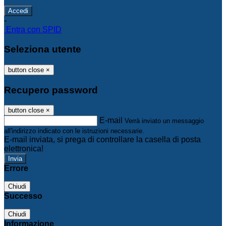
-
Entra con SPID
Seleziona utente
button close
×
Recupero password
button close
×
E-mail
Verrà inviato un messaggio
all'indirizzo indicato con le istruzioni necessarie.
E-mail inviata, si prega di controllare la casella di posta
elettronica!
Errore
Chiudi
Successo
Chiudi
Informazione