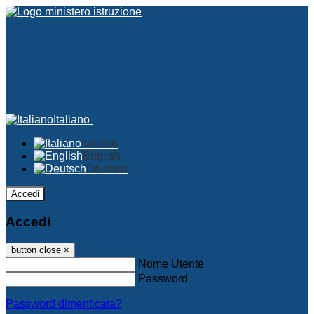
Italiano
Italiano
English
Deutsch
Accedi
Accedi
button close
×
Nome Utente
Password
Password dimenticata?