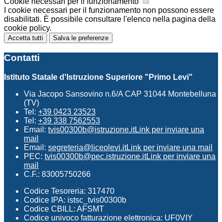
Cookie necessari per il funzionamento
I cookie necessari per il funzionamento non possono essere
disabilitati. È possibile consultare l'elenco nella pagina della
cookie policy.
Accetta tutti
Salva le preferenze
Contatti
Istituto Statale d'Istruzione Superiore "Primo Levi"
Via Jacopo Sansovino n.6/A CAP 31044 Montebelluna
(TV)
Tel:
+39 0423 23523
Tel:
+39 338 7562553
Email:
tvis00300b@istruzione.it
Link per inviare una
mail
Email:
segreteria@liceolevi.it
Link per inviare una mail
PEC:
tvis00300b@pec.istruzione.it
Link per inviare una
mail
C.F.: 83005750266
Codice Tesoreria: 317470
Codice IPA: istsc_tvis00300b
Codice CBILL: AFSMT
Codice univoco fatturazione elettronica: UF0VIY