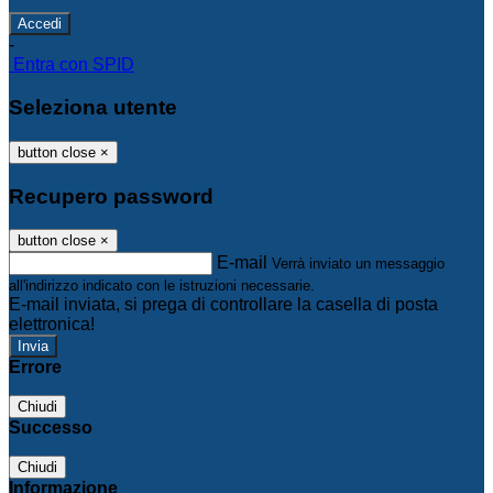
-
Entra con SPID
Seleziona utente
button close
×
Recupero password
button close
×
E-mail
Verrà inviato un messaggio
all'indirizzo indicato con le istruzioni necessarie.
E-mail inviata, si prega di controllare la casella di posta
elettronica!
Errore
Chiudi
Successo
Chiudi
Informazione