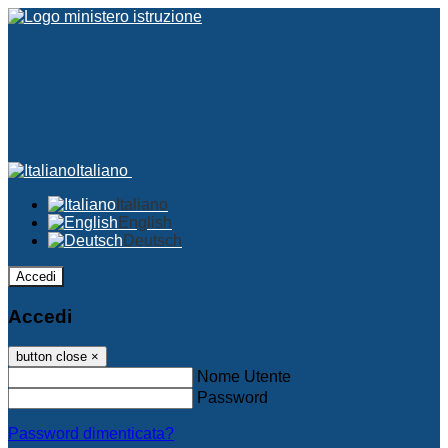
Italiano
Italiano
English
Deutsch
Accedi
Accedi
button close
×
Nome Utente
Password
Password dimenticata?