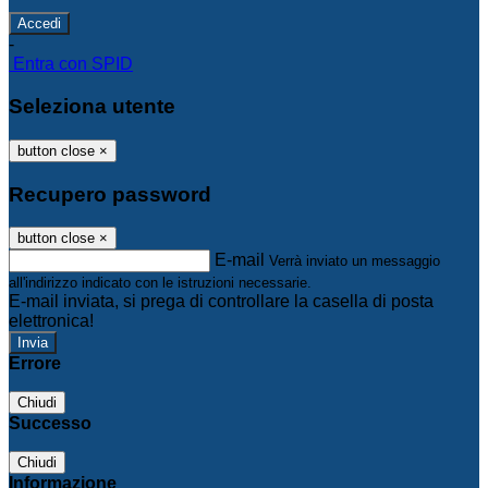
-
Entra con SPID
Seleziona utente
button close
×
Recupero password
button close
×
E-mail
Verrà inviato un messaggio
all'indirizzo indicato con le istruzioni necessarie.
E-mail inviata, si prega di controllare la casella di posta
elettronica!
Errore
Chiudi
Successo
Chiudi
Informazione