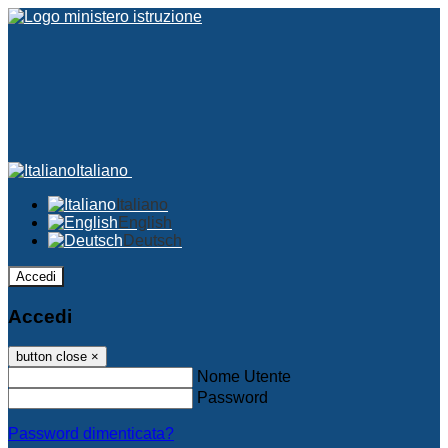
Italiano
Italiano
English
Deutsch
Accedi
Accedi
button close
×
Nome Utente
Password
Password dimenticata?