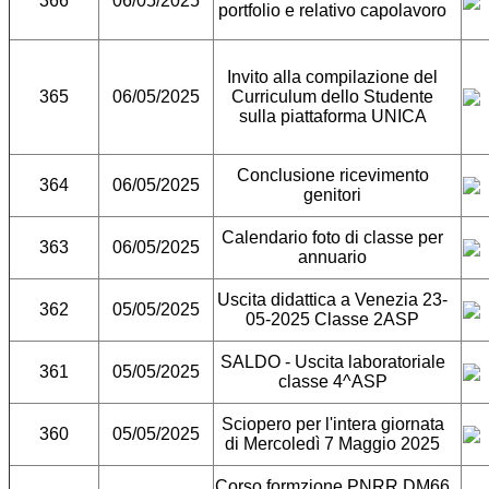
366
06/05/2025
portfolio e relativo capolavoro
Invito alla compilazione del
365
06/05/2025
Curriculum dello Studente
sulla piattaforma UNICA
Conclusione ricevimento
364
06/05/2025
genitori
Calendario foto di classe per
363
06/05/2025
annuario
Uscita didattica a Venezia 23-
362
05/05/2025
05-2025 Classe 2ASP
SALDO
-
Uscita laboratoriale
361
05/05/2025
classe
4
^
ASP
Sciopero per l'intera giornata
360
05/05/2025
di Mercoledì 7 Maggio 2025
Corso formzione PNRR DM66