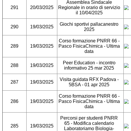
Assemblea Sindacale
291
20/03/2025
Regionale in orario di servizio
il 10/04/2025
Giochi sportivi pallacanestro
290
19/03/2025
2025
Corso formazione PNRR 66 -
289
19/03/2025
Pasco FisicaChimica - Ultima
data
Peer Education - incontro
288
19/03/2025
informativo 25 mar 2025
Visita guidata RFX Padova -
287
19/03/2025
5BSA - 01 apr 2025
Corso formazione PNRR 66 -
286
19/03/2025
Pasco FisicaChimica - Ultima
data
Percorsi per studenti PNRR
65 - Modifica calendario
285
19/03/2025
Laboratoriamo Biologia-