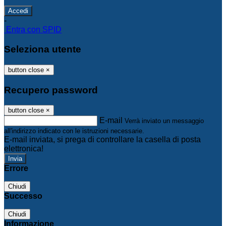
-
Entra con SPID
Seleziona utente
button close
×
Recupero password
button close
×
E-mail
Verrà inviato un messaggio
all'indirizzo indicato con le istruzioni necessarie.
E-mail inviata, si prega di controllare la casella di posta
elettronica!
Errore
Chiudi
Successo
Chiudi
Informazione