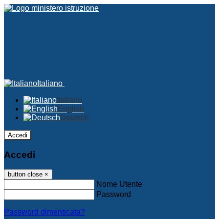
Italiano
Italiano
English
Deutsch
Accedi
Accedi
button close
×
Nome Utente
Password
Password dimenticata?