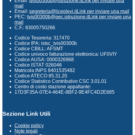
Email:
tvis00300b@istruzione.it
Link per inviare una
mail
Email:
segreteria@liceolevi.it
Link per inviare una mail
PEC:
tvis00300b@pec.istruzione.it
Link per inviare una
mail
C.F.: 83005750266
Codice Tesoreria: 317470
Codice IPA: istsc_tvis00300b
Codice CBILL: AFSMT
Codice univoco fatturazione elettronica: UF0VIY
Codice AUSA: 0000326968
Codice ISTAT 026046
Matricola INPS 8401535482
Codice ATECO 85.31.20
Codice Statistico Contributivo CSC 3.01.01
Centro di costo stazione appaltante:
17D3F35A-07E4-464E-8BF2-9E4FC4D2E685
Sezione Link Utili
Cookie policy
Note legali