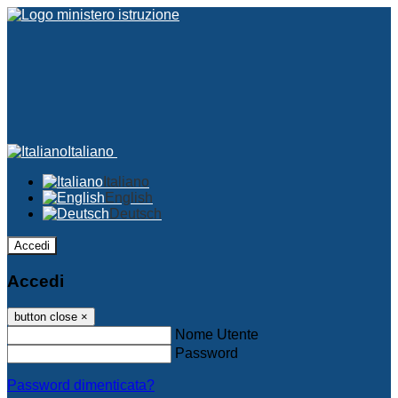
Italiano
Italiano
English
Deutsch
Accedi
Accedi
button close
×
Nome Utente
Password
Password dimenticata?