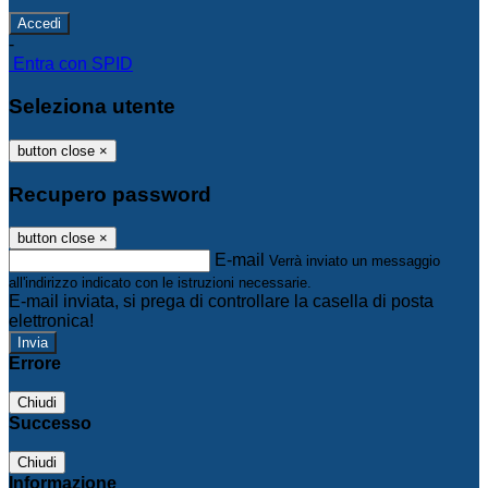
-
Entra con SPID
Seleziona utente
button close
×
Recupero password
button close
×
E-mail
Verrà inviato un messaggio
all'indirizzo indicato con le istruzioni necessarie.
E-mail inviata, si prega di controllare la casella di posta
elettronica!
Errore
Chiudi
Successo
Chiudi
Informazione