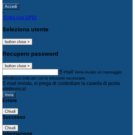
-
Entra con SPID
Seleziona utente
button close
×
Recupero password
button close
×
E-mail
Verrà inviato un messaggio
all'indirizzo indicato con le istruzioni necessarie.
E-mail inviata, si prega di controllare la casella di posta
elettronica!
Errore
Chiudi
Successo
Chiudi
Informazione