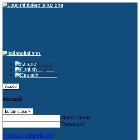
Italiano
Italiano
English
Deutsch
Accedi
Accedi
button close
×
Nome Utente
Password
Password dimenticata?