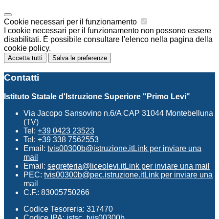
Cookie necessari per il funzionamento
I cookie necessari per il funzionamento non possono essere
disabilitati. È possibile consultare l'elenco nella pagina della
cookie policy.
Accetta tutti
Salva le preferenze
Contatti
Istituto Statale d'Istruzione Superiore "Primo Levi"
Via Jacopo Sansovino n.6/A CAP 31044 Montebelluna
(TV)
Tel:
+39 0423 23523
Tel:
+39 338 7562553
Email:
tvis00300b@istruzione.it
Link per inviare una
mail
Email:
segreteria@liceolevi.it
Link per inviare una mail
PEC:
tvis00300b@pec.istruzione.it
Link per inviare una
mail
C.F.: 83005750266
Codice Tesoreria: 317470
Codice IPA: istsc_tvis00300b