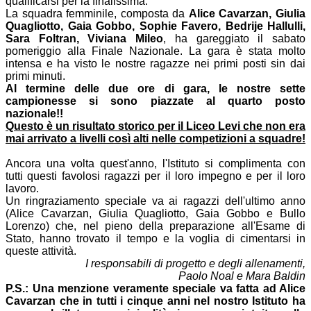
qualificarsi per la finalissima.
La squadra femminile, composta da
Alice Cavarzan, Giulia
Quagliotto, Gaia Gobbo, Sophie Favero, Bedrije Hallulli,
Sara Foltran, Viviana Mileo
, ha gareggiato il sabato
pomeriggio alla Finale Nazionale. La gara è stata molto
intensa e ha visto le nostre ragazze nei primi posti sin dai
primi minuti.
Al termine delle due ore di gara, le nostre sette
campionesse si sono piazzate al quarto posto
nazionale!!
Questo è un risultato storico per il Liceo Levi che non era
mai arrivato a livelli così alti nelle competizioni a squadre!
Ancora una volta quest'anno, l'Istituto si complimenta con
tutti questi favolosi ragazzi per il loro impegno e per il loro
lavoro.
Un ringraziamento speciale va ai ragazzi dell'ultimo anno
(Alice Cavarzan, Giulia Quagliotto, Gaia Gobbo e Bullo
Lorenzo) che, nel pieno della preparazione all'Esame di
Stato, hanno trovato il tempo e la voglia di cimentarsi in
queste attività.
I responsabili di progetto e degli allenamenti,
Paolo Noal e Mara Baldin
P.S.: Una menzione veramente speciale va fatta ad Alice
Cavarzan che in tutti i cinque anni nel nostro Istituto ha