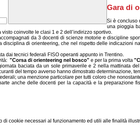
Gara di o
Si è concluso 
una pioggia ba
visto coinvolte le clasi 1 e 2 dell’indirizzo sportivo.
ccompagnati da 3 docenti di scienze motorie e discipline sportiv
a disciplina di orienteering, che nel rispetto delle indicazioni na
ta dai tecnici federali FISO operanti appunto in Trentino.
vità:
"Corsa di orienteering nel bosco"
e per la prima volta
"C
iornata baciata da un sole primaverile e 2 nella mattinata del 
incuranti del tempo avverso hanno dimostrato determinazione, t
 federali; una menzione particolare per tutti coloro che nonostan
rte anche delle docenti per la capacità e la preparazione fisi
gli stessi.
o di cookie necessari al funzionamento ed utili alle finalità illust