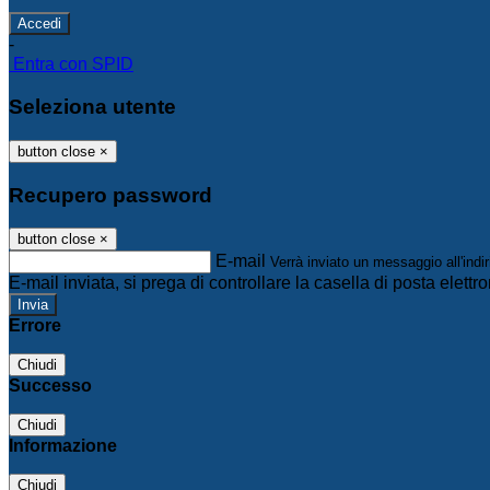
-
Entra con SPID
Seleziona utente
button close
×
Recupero password
button close
×
E-mail
Verrà inviato un messaggio all'indir
E-mail inviata, si prega di controllare la casella di posta elettro
Errore
Chiudi
Successo
Chiudi
Informazione
Chiudi