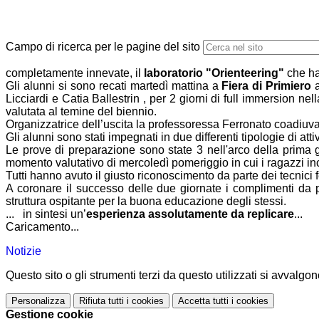
Campo di ricerca per le pagine del sito
completamente innevate, il
laboratorio "Orienteering"
che ha 
Gli alunni si sono recati martedì mattina a
Fiera di Primiero
a
Licciardi e Catia Ballestrin , per 2 giorni di full immersion nell
valutata al temine del biennio.
Organizzatrice dell’uscita la professoressa Ferronato coadiuva
Gli alunni sono stati impegnati in due differenti tipologie di atti
Le prove di preparazione sono state 3 nell'arco della prima g
momento valutativo di mercoledì pomeriggio in cui i ragazzi 
Tutti hanno avuto il giusto riconoscimento da parte dei tecnici
A coronare il successo delle due giornate i complimenti da pa
struttura ospitante per la buona educazione de
... in sintesi un’
esperienza assolutamente da replicare
...
Caricamento...
Notizie
Questo sito o gli strumenti terzi da questo utilizzati si avvalgon
Personalizza
Rifiuta tutti
i cookies
Accetta tutti
i cookies
Gestione cookie