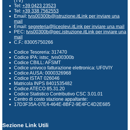
(TV)
Tel:
+39 0423 23523
Tel:
+39 338 7562553
Email:
tvis00300b@istruzione.it
Link per inviare una
mail
Email:
segreteria@liceolevi.it
Link per inviare una mail
PEC:
tvis00300b@pec.istruzione.it
Link per inviare una
mail
C.F.: 83005750266
Codice Tesoreria: 317470
Codice IPA: istsc_tvis00300b
Codice CBILL: AFSMT
Codice univoco fatturazione elettronica: UF0VIY
Codice AUSA: 0000326968
Codice ISTAT 026046
Matricola INPS 8401535482
Codice ATECO 85.31.20
Codice Statistico Contributivo CSC 3.01.01
Centro di costo stazione appaltante:
17D3F35A-07E4-464E-8BF2-9E4FC4D2E685
Sezione Link Utili