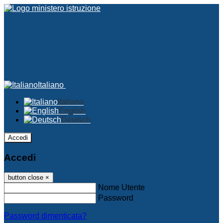
Italiano
Italiano
English
Deutsch
Accedi
Accedi
button close
×
Nome Utente
Password
Password dimenticata?