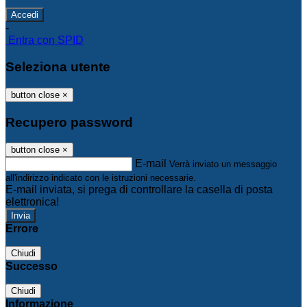
-
Entra con SPID
Seleziona utente
button close
×
Recupero password
button close
×
E-mail
Verrà inviato un messaggio
all'indirizzo indicato con le istruzioni necessarie.
E-mail inviata, si prega di controllare la casella di posta
elettronica!
Errore
Chiudi
Successo
Chiudi
Informazione