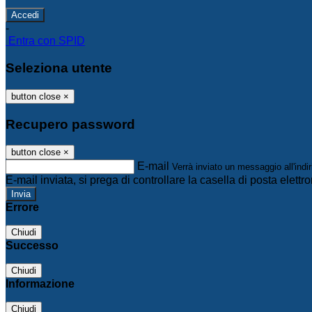
-
Entra con SPID
Seleziona utente
button close
×
Recupero password
button close
×
E-mail
Verrà inviato un messaggio all'indir
E-mail inviata, si prega di controllare la casella di posta elettro
Errore
Chiudi
Successo
Chiudi
Informazione
Chiudi