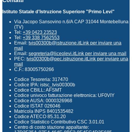
Contatti
Istituto Statale d'Istruzione Superiore "Primo Levi"
Via Jacopo Sansovino n.6/A CAP 31044 Montebelluna
(TV)
Tel:
+39 0423 23523
Tel:
+39 338 7562553
Email:
tvis00300b@istruzione.it
Link per inviare una
mail
Email:
segreteria@liceolevi.it
Link per inviare una mail
PEC:
tvis00300b@pec.istruzione.it
Link per inviare una
mail
C.F.: 83005750266
Codice Tesoreria: 317470
Codice IPA: istsc_tvis00300b
Codice CBILL: AFSMT
Codice univoco fatturazione elettronica: UF0VIY
Codice AUSA: 0000326968
Codice ISTAT 026046
Matricola INPS 8401535482
Codice ATECO 85.31.20
Codice Statistico Contributivo CSC 3.01.01
Centro di costo stazione appaltante: