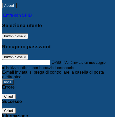
-
Entra con SPID
Seleziona utente
button close
×
Recupero password
button close
×
E-mail
Verrà inviato un messaggio
all'indirizzo indicato con le istruzioni necessarie.
E-mail inviata, si prega di controllare la casella di posta
elettronica!
Errore
Chiudi
Successo
Chiudi
Informazione