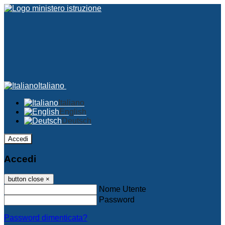
Italiano
Italiano
English
Deutsch
Accedi
Accedi
button close
×
Nome Utente
Password
Password dimenticata?