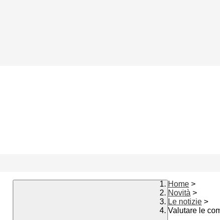
Home
>
Novità
>
Le notizie
>
Valutare le c