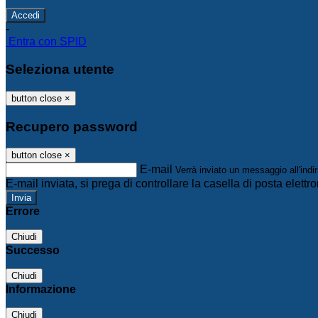
-
Entra con SPID
Seleziona utente
button close
×
Recupero password
button close
×
E-mail
Verrà inviato un messaggio all'indir
E-mail inviata, si prega di controllare la casella di posta elettro
Errore
Chiudi
Successo
Chiudi
Informazione
Chiudi