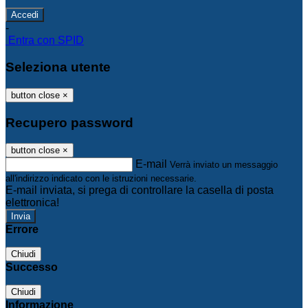
-
Entra con SPID
Seleziona utente
button close
×
Recupero password
button close
×
E-mail
Verrà inviato un messaggio
all'indirizzo indicato con le istruzioni necessarie.
E-mail inviata, si prega di controllare la casella di posta
elettronica!
Errore
Chiudi
Successo
Chiudi
Informazione