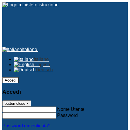
Italiano
Italiano
English
Deutsch
Accedi
Accedi
button close
×
Nome Utente
Password
Password dimenticata?