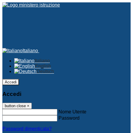
Italiano
Italiano
English
Deutsch
Accedi
Accedi
button close
×
Nome Utente
Password
Password dimenticata?