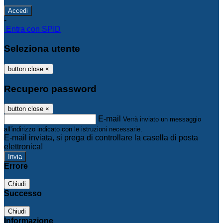
-
Entra con SPID
Seleziona utente
button close
×
Recupero password
button close
×
E-mail
Verrà inviato un messaggio
all'indirizzo indicato con le istruzioni necessarie.
E-mail inviata, si prega di controllare la casella di posta
elettronica!
Errore
Chiudi
Successo
Chiudi
Informazione