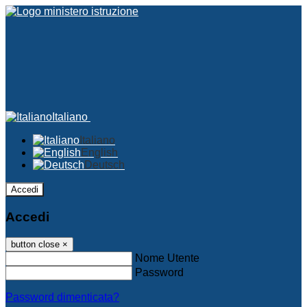
Italiano
Italiano
English
Deutsch
Accedi
Accedi
button close
×
Nome Utente
Password
Password dimenticata?