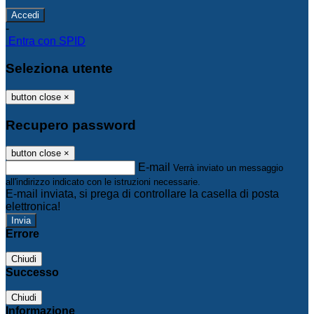
-
Entra con SPID
Seleziona utente
button close
×
Recupero password
button close
×
E-mail
Verrà inviato un messaggio
all'indirizzo indicato con le istruzioni necessarie.
E-mail inviata, si prega di controllare la casella di posta
elettronica!
Errore
Chiudi
Successo
Chiudi
Informazione