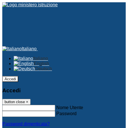
Italiano
Italiano
English
Deutsch
Accedi
Accedi
button close
×
Nome Utente
Password
Password dimenticata?