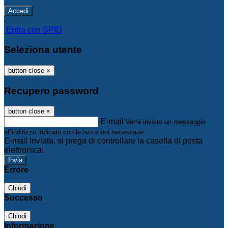
-
Entra con SPID
Seleziona utente
button close
×
Recupero password
button close
×
E-mail
Verrà inviato un messaggio
all'indirizzo indicato con le istruzioni necessarie.
E-mail inviata, si prega di controllare la casella di posta
elettronica!
Errore
Chiudi
Successo
Chiudi
Informazione