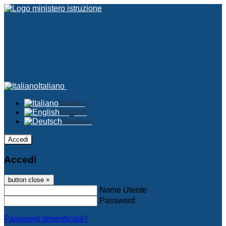
Italiano
Italiano
English
Deutsch
Accedi
Accedi
button close
×
Nome Utente
Password
Password dimenticata?