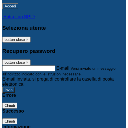
-
Entra con SPID
Seleziona utente
button close
×
Recupero password
button close
×
E-mail
Verrà inviato un messaggio
all'indirizzo indicato con le istruzioni necessarie.
E-mail inviata, si prega di controllare la casella di posta
elettronica!
Errore
Chiudi
Successo
Chiudi
Informazione