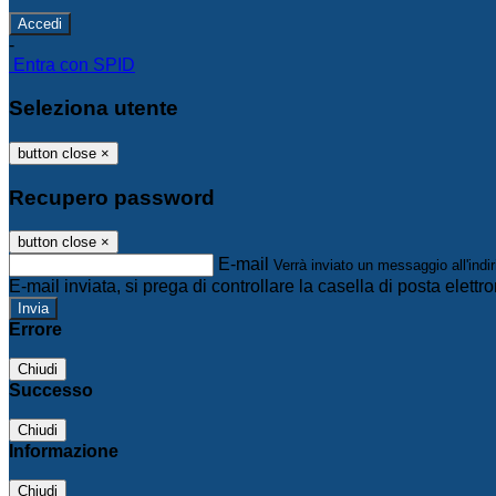
-
Entra con SPID
Seleziona utente
button close
×
Recupero password
button close
×
E-mail
Verrà inviato un messaggio all'indir
E-mail inviata, si prega di controllare la casella di posta elettro
Errore
Chiudi
Successo
Chiudi
Informazione
Chiudi