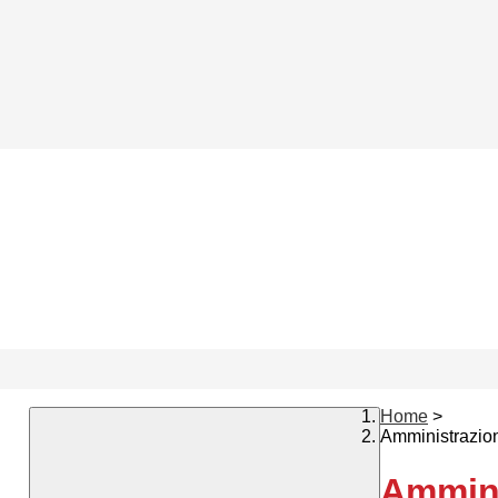
Home
>
Amministrazio
Ammini