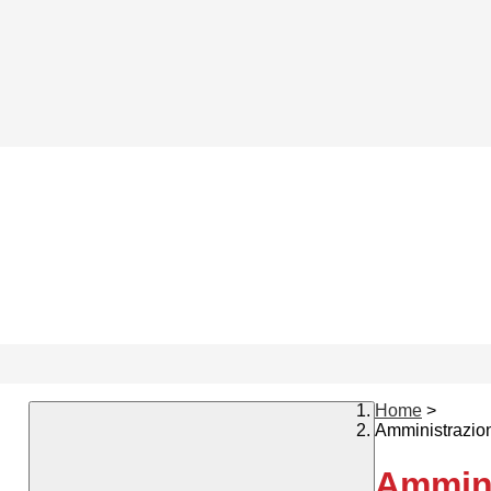
Home
>
Amministrazio
Ammini