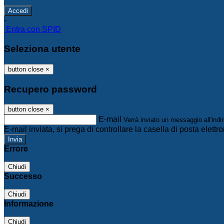
-
Entra con SPID
Seleziona utente
button close
×
Recupero password
button close
×
E-mail
Verrà inviato un messaggio all'indir
E-mail inviata, si prega di controllare la casella di posta elettro
Errore
Chiudi
Successo
Chiudi
Informazione
Chiudi