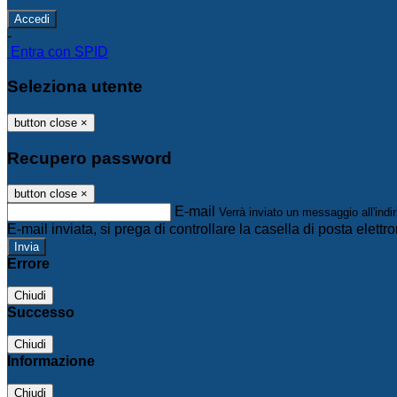
-
Entra con SPID
Seleziona utente
button close
×
Recupero password
button close
×
E-mail
Verrà inviato un messaggio all'indir
E-mail inviata, si prega di controllare la casella di posta elettro
Errore
Chiudi
Successo
Chiudi
Informazione
Chiudi