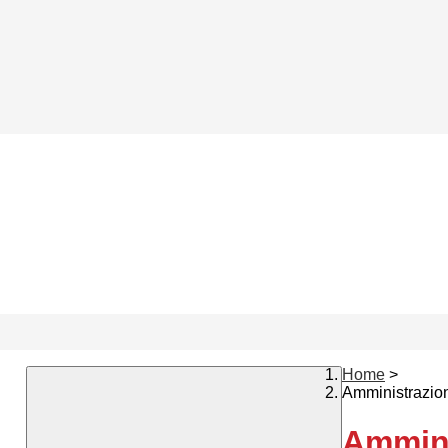
Home
>
Amministrazio
Ammini