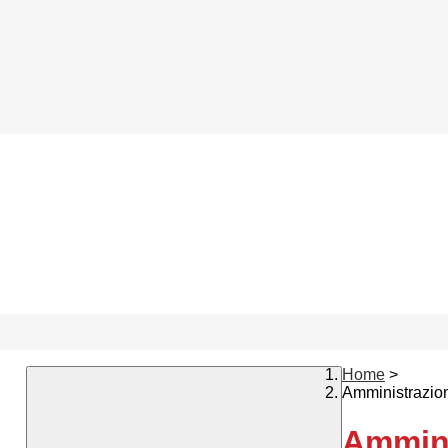
Home
>
Amministrazio
Ammini