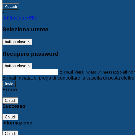
-
Entra con SPID
Seleziona utente
button close
×
Recupero password
button close
×
E-mail
Verrà inviato un messaggio all'indir
E-mail inviata, si prega di controllare la casella di posta elettro
Errore
Chiudi
Successo
Chiudi
Informazione
Chiudi