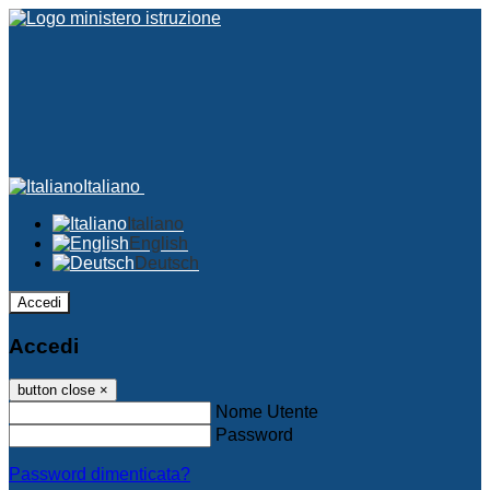
Italiano
Italiano
English
Deutsch
Accedi
Accedi
button close
×
Nome Utente
Password
Password dimenticata?