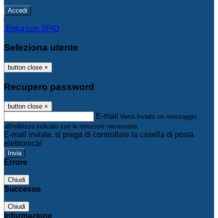
-
Entra con SPID
Seleziona utente
button close
×
Recupero password
button close
×
E-mail
Verrà inviato un messaggio
all'indirizzo indicato con le istruzioni necessarie.
E-mail inviata, si prega di controllare la casella di posta
elettronica!
Errore
Chiudi
Successo
Chiudi
Informazione