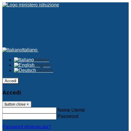
Italiano
Italiano
English
Deutsch
Accedi
Accedi
button close
×
Nome Utente
Password
Password dimenticata?