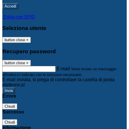
-
Entra con SPID
Seleziona utente
button close
×
Recupero password
button close
×
E-mail
Verrà inviato un messaggio
all'indirizzo indicato con le istruzioni necessarie.
E-mail inviata, si prega di controllare la casella di posta
elettronica!
Errore
Chiudi
Successo
Chiudi
Informazione