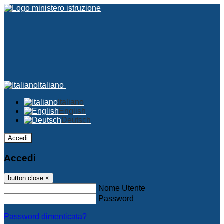
Italiano
Italiano
English
Deutsch
Accedi
Accedi
button close
×
Nome Utente
Password
Password dimenticata?