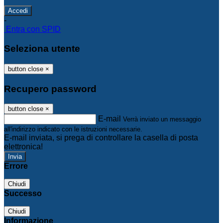
-
Entra con SPID
Seleziona utente
button close
×
Recupero password
button close
×
E-mail
Verrà inviato un messaggio
all'indirizzo indicato con le istruzioni necessarie.
E-mail inviata, si prega di controllare la casella di posta
elettronica!
Errore
Chiudi
Successo
Chiudi
Informazione