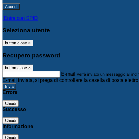
-
Entra con SPID
Seleziona utente
button close
×
Recupero password
button close
×
E-mail
Verrà inviato un messaggio all'indir
E-mail inviata, si prega di controllare la casella di posta elettro
Errore
Chiudi
Successo
Chiudi
Informazione
Chiudi