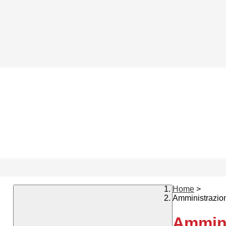
Home
>
Amministrazio
Ammini