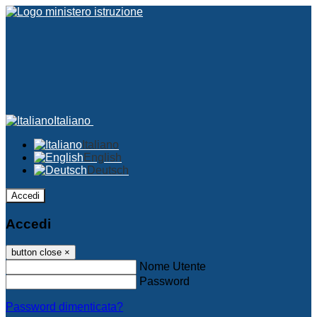
Italiano
Italiano
English
Deutsch
Accedi
Accedi
button close
×
Nome Utente
Password
Password dimenticata?