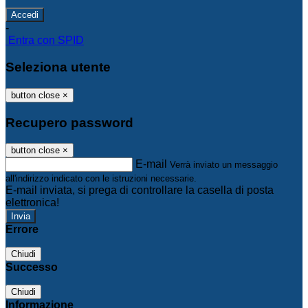
-
Entra con SPID
Seleziona utente
button close
×
Recupero password
button close
×
E-mail
Verrà inviato un messaggio
all'indirizzo indicato con le istruzioni necessarie.
E-mail inviata, si prega di controllare la casella di posta
elettronica!
Errore
Chiudi
Successo
Chiudi
Informazione