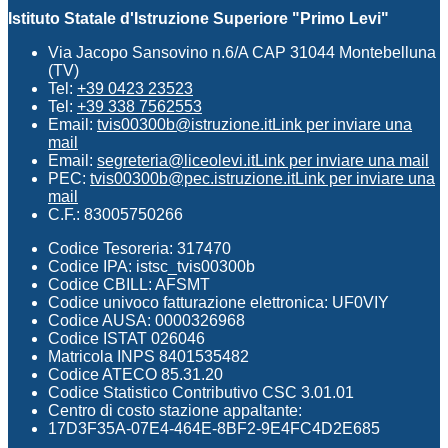
Istituto Statale d'Istruzione Superiore "Primo Levi"
Via Jacopo Sansovino n.6/A CAP 31044 Montebelluna
(TV)
Tel:
+39 0423 23523
Tel:
+39 338 7562553
Email:
tvis00300b@istruzione.it
Link per inviare una
mail
Email:
segreteria@liceolevi.it
Link per inviare una mail
PEC:
tvis00300b@pec.istruzione.it
Link per inviare una
mail
C.F.: 83005750266
Codice Tesoreria: 317470
Codice IPA: istsc_tvis00300b
Codice CBILL: AFSMT
Codice univoco fatturazione elettronica: UF0VIY
Codice AUSA: 0000326968
Codice ISTAT 026046
Matricola INPS 8401535482
Codice ATECO 85.31.20
Codice Statistico Contributivo CSC 3.01.01
Centro di costo stazione appaltante:
17D3F35A-07E4-464E-8BF2-9E4FC4D2E685