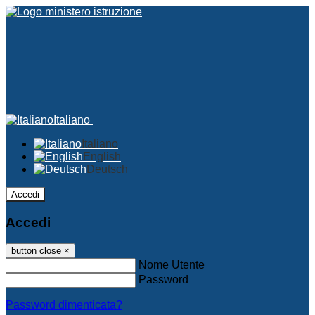
Italiano
Italiano
English
Deutsch
Accedi
Accedi
button close
×
Nome Utente
Password
Password dimenticata?