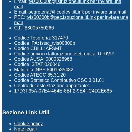
Email:
tvis00300b@istruzione.it
Link per inviare una
mail
Email:
segreteria@liceolevi.it
Link per inviare una mail
PEC:
tvis00300b@pec.istruzione.it
Link per inviare una
mail
C.F.: 83005750266
Codice Tesoreria: 317470
Codice IPA: istsc_tvis00300b
Codice CBILL: AFSMT
Codice univoco fatturazione elettronica: UF0VIY
Codice AUSA: 0000326968
Codice ISTAT 026046
Matricola INPS 8401535482
Codice ATECO 85.31.20
Codice Statistico Contributivo CSC 3.01.01
Centro di costo stazione appaltante:
17D3F35A-07E4-464E-8BF2-9E4FC4D2E685
Sezione Link Utili
Cookie policy
Note legali