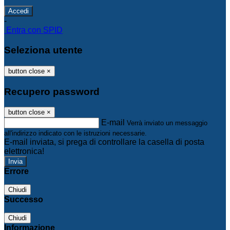
-
Entra con SPID
Seleziona utente
button close
×
Recupero password
button close
×
E-mail
Verrà inviato un messaggio
all'indirizzo indicato con le istruzioni necessarie.
E-mail inviata, si prega di controllare la casella di posta
elettronica!
Errore
Chiudi
Successo
Chiudi
Informazione