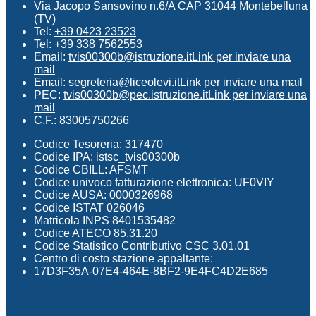
Via Jacopo Sansovino n.6/A CAP 31044 Montebelluna
(TV)
Tel:
+39 0423 23523
Tel:
+39 338 7562553
Email:
tvis00300b@istruzione.it
Link per inviare una
mail
Email:
segreteria@liceolevi.it
Link per inviare una mail
PEC:
tvis00300b@pec.istruzione.it
Link per inviare una
mail
C.F.: 83005750266
Codice Tesoreria: 317470
Codice IPA: istsc_tvis00300b
Codice CBILL: AFSMT
Codice univoco fatturazione elettronica: UF0VIY
Codice AUSA: 0000326968
Codice ISTAT 026046
Matricola INPS 8401535482
Codice ATECO 85.31.20
Codice Statistico Contributivo CSC 3.01.01
Centro di costo stazione appaltante:
17D3F35A-07E4-464E-8BF2-9E4FC4D2E685