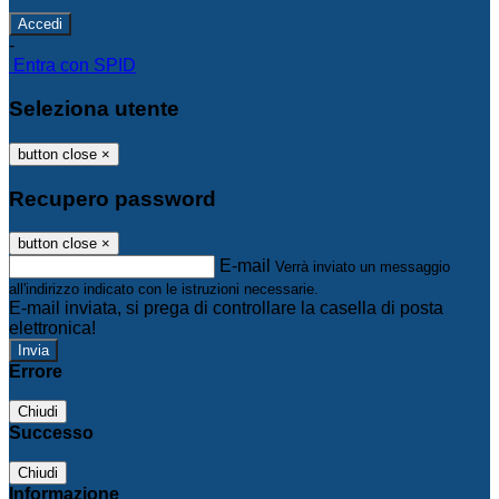
-
Entra con SPID
Seleziona utente
button close
×
Recupero password
button close
×
E-mail
Verrà inviato un messaggio
all'indirizzo indicato con le istruzioni necessarie.
E-mail inviata, si prega di controllare la casella di posta
elettronica!
Errore
Chiudi
Successo
Chiudi
Informazione