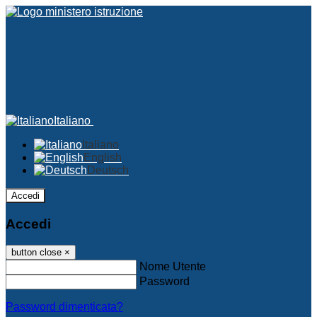
Italiano
Italiano
English
Deutsch
Accedi
Accedi
button close
×
Nome Utente
Password
Password dimenticata?