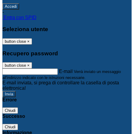
-
Entra con SPID
Seleziona utente
button close
×
Recupero password
button close
×
E-mail
Verrà inviato un messaggio
all'indirizzo indicato con le istruzioni necessarie.
E-mail inviata, si prega di controllare la casella di posta
elettronica!
Errore
Chiudi
Successo
Chiudi
Informazione