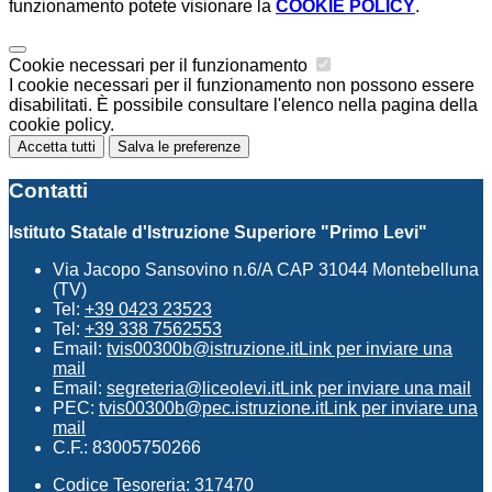
funzionamento potete visionare la
COOKIE POLICY
.
Cookie necessari per il funzionamento
I cookie necessari per il funzionamento non possono essere
disabilitati. È possibile consultare l'elenco nella pagina della
cookie policy.
Accetta tutti
Salva le preferenze
Contatti
Istituto Statale d'Istruzione Superiore "Primo Levi"
Via Jacopo Sansovino n.6/A CAP 31044 Montebelluna
(TV)
Tel:
+39 0423 23523
Tel:
+39 338 7562553
Email:
tvis00300b@istruzione.it
Link per inviare una
mail
Email:
segreteria@liceolevi.it
Link per inviare una mail
PEC:
tvis00300b@pec.istruzione.it
Link per inviare una
mail
C.F.: 83005750266
Codice Tesoreria: 317470