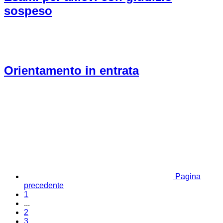
sospeso
Orientamento in entrata
Pagina
precedente
1
...
2
3