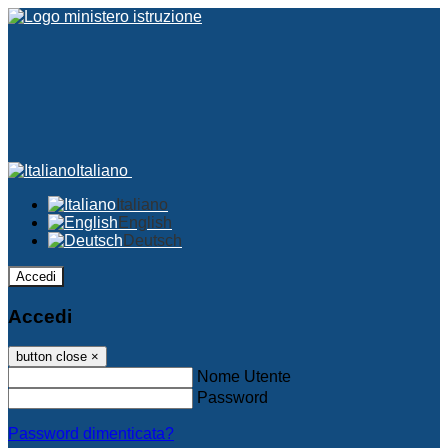
Italiano
Italiano
English
Deutsch
Accedi
Accedi
button close
×
Nome Utente
Password
Password dimenticata?