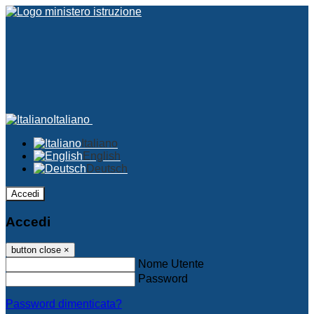
Italiano
Italiano
English
Deutsch
Accedi
Accedi
button close
×
Nome Utente
Password
Password dimenticata?