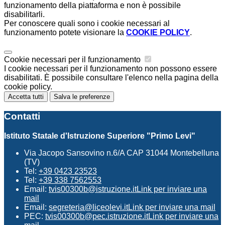
funzionamento della piattaforma e non è possibile
disabilitarli.
Per conoscere quali sono i cookie necessari al
funzionamento potete visionare la
COOKIE POLICY
.
Cookie necessari per il funzionamento
I cookie necessari per il funzionamento non possono essere
disabilitati. È possibile consultare l'elenco nella pagina della
cookie policy.
Accetta tutti
Salva le preferenze
Contatti
Istituto Statale d'Istruzione Superiore "Primo Levi"
Via Jacopo Sansovino n.6/A CAP 31044 Montebelluna
(TV)
Tel:
+39 0423 23523
Tel:
+39 338 7562553
Email:
tvis00300b@istruzione.it
Link per inviare una
mail
Email:
segreteria@liceolevi.it
Link per inviare una mail
PEC:
tvis00300b@pec.istruzione.it
Link per inviare una