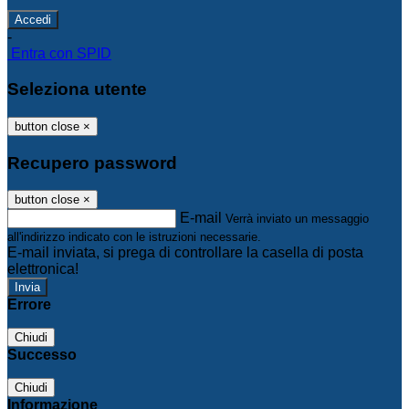
-
Entra con SPID
Seleziona utente
button close
×
Recupero password
button close
×
E-mail
Verrà inviato un messaggio
all'indirizzo indicato con le istruzioni necessarie.
E-mail inviata, si prega di controllare la casella di posta
elettronica!
Errore
Chiudi
Successo
Chiudi
Informazione