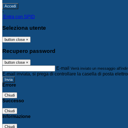
-
Entra con SPID
Seleziona utente
button close
×
Recupero password
button close
×
E-mail
Verrà inviato un messaggio all'indir
E-mail inviata, si prega di controllare la casella di posta elettro
Errore
Chiudi
Successo
Chiudi
Informazione
Chiudi