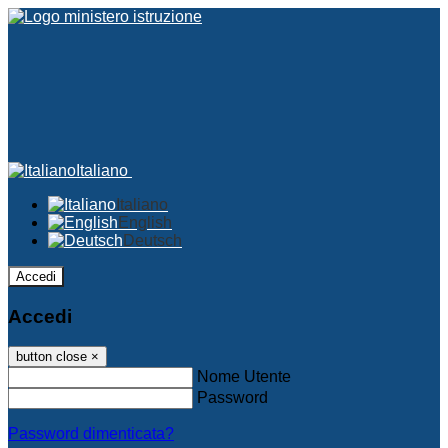
Italiano
Italiano
English
Deutsch
Accedi
Accedi
button close
×
Nome Utente
Password
Password dimenticata?