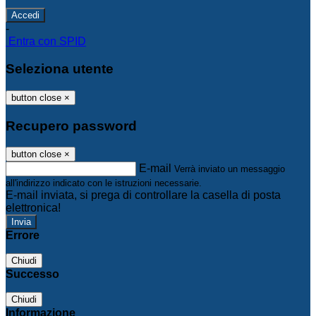
-
Entra con SPID
Seleziona utente
button close
×
Recupero password
button close
×
E-mail
Verrà inviato un messaggio
all'indirizzo indicato con le istruzioni necessarie.
E-mail inviata, si prega di controllare la casella di posta
elettronica!
Errore
Chiudi
Successo
Chiudi
Informazione