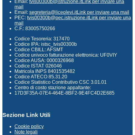
Email:
tvis00300b@istruzione.it
Link per inviare una
mail
Email:
segreteria@liceolevi.it
Link per inviare una mail
PEC:
tvis00300b@pec.istruzione.it
Link per inviare una
mail
C.F.: 83005750266
Codice Tesoreria: 317470
Codice IPA: istsc_tvis00300b
Codice CBILL: AFSMT
Codice univoco fatturazione elettronica: UF0VIY
Codice AUSA: 0000326968
Codice ISTAT 026046
Matricola INPS 8401535482
Codice ATECO 85.31.20
Codice Statistico Contributivo CSC 3.01.01
Centro di costo stazione appaltante:
17D3F35A-07E4-464E-8BF2-9E4FC4D2E685
Sezione Link Utili
Cookie policy
Note legali