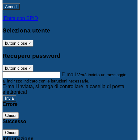
-
Entra con SPID
Seleziona utente
button close
×
Recupero password
button close
×
E-mail
Verrà inviato un messaggio
all'indirizzo indicato con le istruzioni necessarie.
E-mail inviata, si prega di controllare la casella di posta
elettronica!
Errore
Chiudi
Successo
Chiudi
Informazione