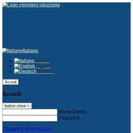
Italiano
Italiano
English
Deutsch
Accedi
Accedi
button close
×
Nome Utente
Password
Password dimenticata?