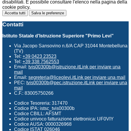
disabilitati. È possibile consultare l'elenco nella pagina della
cookie policy.
Accetta tutti
Salva le preferenze
Contatti
Istituto Statale d'Istruzione Superiore "Primo Levi"
Via Jacopo Sansovino n.6/A CAP 31044 Montebelluna
(TV)
Tel:
+39 0423 23523
Tel:
+39 338 7562553
Email:
tvis00300b@istruzione.it
Link per inviare una
mail
Email:
segreteria@liceolevi.it
Link per inviare una mail
PEC:
tvis00300b@pec.istruzione.it
Link per inviare una
mail
C.F.: 83005750266
Codice Tesoreria: 317470
Codice IPA: istsc_tvis00300b
Codice CBILL: AFSMT
Codice univoco fatturazione elettronica: UF0VIY
Codice AUSA: 0000326968
Codice ISTAT 026046