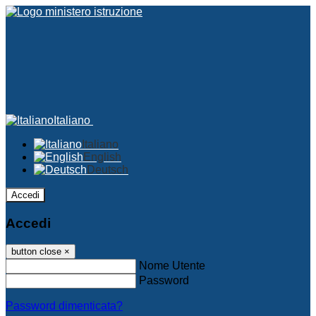
Italiano
Italiano
English
Deutsch
Accedi
Accedi
button close
×
Nome Utente
Password
Password dimenticata?