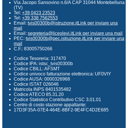
Via Jacopo Sansovino n.6/A CAP 31044 Montebelluna
(TV)
Tel:
+39 0423 23523
Tel:
+39 338 7562553
Email:
tvis00300b@istruzione.it
Link per inviare una
mail
Email:
segreteria@liceolevi.it
Link per inviare una mail
PEC:
tvis00300b@pec.istruzione.it
Link per inviare una
mail
C.F.: 83005750266
Codice Tesoreria: 317470
Codice IPA: istsc_tvis00300b
Codice CBILL: AFSMT
Codice univoco fatturazione elettronica: UF0VIY
Codice AUSA: 0000326968
Codice ISTAT 026046
Matricola INPS 8401535482
Codice ATECO 85.31.20
Codice Statistico Contributivo CSC 3.01.01
Centro di costo stazione appaltante:
17D3F35A-07E4-464E-8BF2-9E4FC4D2E685