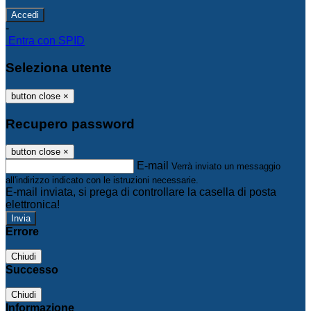
-
Entra con SPID
Seleziona utente
button close
×
Recupero password
button close
×
E-mail
Verrà inviato un messaggio
all'indirizzo indicato con le istruzioni necessarie.
E-mail inviata, si prega di controllare la casella di posta
elettronica!
Errore
Chiudi
Successo
Chiudi
Informazione