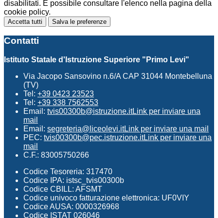
disabilitati. È possibile consultare l'elenco nella pagina della
cookie policy.
Accetta tutti
Salva le preferenze
Contatti
Istituto Statale d'Istruzione Superiore "Primo Levi"
Via Jacopo Sansovino n.6/A CAP 31044 Montebelluna
(TV)
Tel:
+39 0423 23523
Tel:
+39 338 7562553
Email:
tvis00300b@istruzione.it
Link per inviare una
mail
Email:
segreteria@liceolevi.it
Link per inviare una mail
PEC:
tvis00300b@pec.istruzione.it
Link per inviare una
mail
C.F.: 83005750266
Codice Tesoreria: 317470
Codice IPA: istsc_tvis00300b
Codice CBILL: AFSMT
Codice univoco fatturazione elettronica: UF0VIY
Codice AUSA: 0000326968
Codice ISTAT 026046