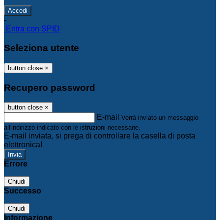
-
Entra con SPID
Seleziona utente
button close
×
Recupero password
button close
×
E-mail
Verrà inviato un messaggio
all'indirizzo indicato con le istruzioni necessarie.
E-mail inviata, si prega di controllare la casella di posta
elettronica!
Errore
Chiudi
Successo
Chiudi
Informazione