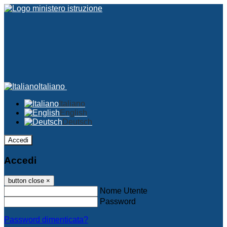
Italiano
Italiano
English
Deutsch
Accedi
Accedi
button close
×
Nome Utente
Password
Password dimenticata?