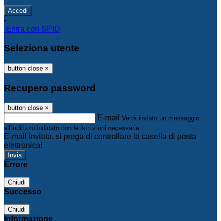
-
Entra con SPID
Seleziona utente
button close
×
Recupero password
button close
×
E-mail
Verrà inviato un messaggio
all'indirizzo indicato con le istruzioni necessarie.
E-mail inviata, si prega di controllare la casella di posta
elettronica!
Errore
Chiudi
Successo
Chiudi
Informazione