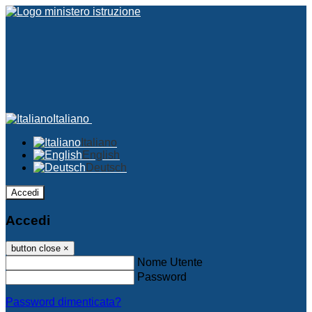
Italiano
Italiano
English
Deutsch
Accedi
Accedi
button close
×
Nome Utente
Password
Password dimenticata?