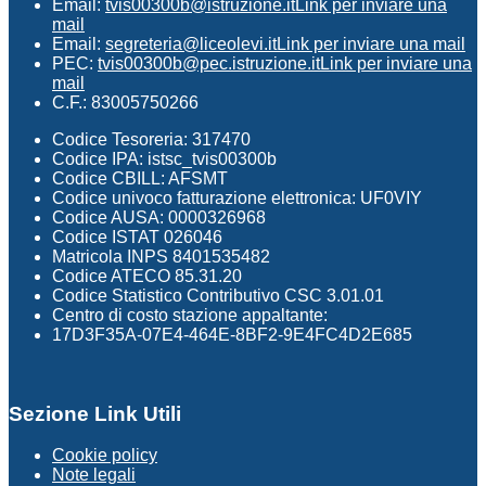
Email:
tvis00300b@istruzione.it
Link per inviare una
mail
Email:
segreteria@liceolevi.it
Link per inviare una mail
PEC:
tvis00300b@pec.istruzione.it
Link per inviare una
mail
C.F.: 83005750266
Codice Tesoreria: 317470
Codice IPA: istsc_tvis00300b
Codice CBILL: AFSMT
Codice univoco fatturazione elettronica: UF0VIY
Codice AUSA: 0000326968
Codice ISTAT 026046
Matricola INPS 8401535482
Codice ATECO 85.31.20
Codice Statistico Contributivo CSC 3.01.01
Centro di costo stazione appaltante:
17D3F35A-07E4-464E-8BF2-9E4FC4D2E685
Sezione Link Utili
Cookie policy
Note legali