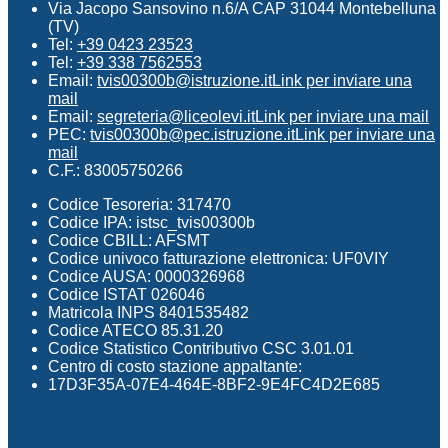
Via Jacopo Sansovino n.6/A CAP 31044 Montebelluna
(TV)
Tel:
+39 0423 23523
Tel:
+39 338 7562553
Email:
tvis00300b@istruzione.it
Link per inviare una
mail
Email:
segreteria@liceolevi.it
Link per inviare una mail
PEC:
tvis00300b@pec.istruzione.it
Link per inviare una
mail
C.F.: 83005750266
Codice Tesoreria: 317470
Codice IPA: istsc_tvis00300b
Codice CBILL: AFSMT
Codice univoco fatturazione elettronica: UF0VIY
Codice AUSA: 0000326968
Codice ISTAT 026046
Matricola INPS 8401535482
Codice ATECO 85.31.20
Codice Statistico Contributivo CSC 3.01.01
Centro di costo stazione appaltante:
17D3F35A-07E4-464E-8BF2-9E4FC4D2E685