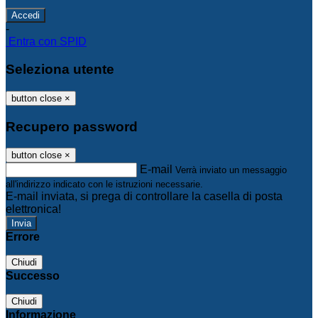
-
Entra con SPID
Seleziona utente
button close
×
Recupero password
button close
×
E-mail
Verrà inviato un messaggio
all'indirizzo indicato con le istruzioni necessarie.
E-mail inviata, si prega di controllare la casella di posta
elettronica!
Errore
Chiudi
Successo
Chiudi
Informazione