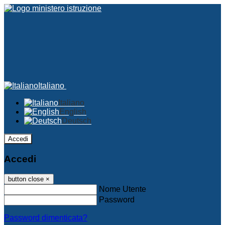
Italiano
Italiano
English
Deutsch
Accedi
Accedi
button close
×
Nome Utente
Password
Password dimenticata?