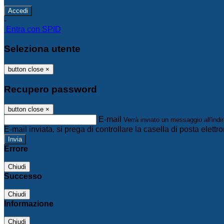
-
Entra con SPID
Seleziona utente
button close
×
Recupero password
button close
×
E-mail
Verrà inviato un messaggio all'indir
E-mail inviata, si prega di controllare la casella di posta elettro
Errore
Chiudi
Successo
Chiudi
Informazione
Chiudi