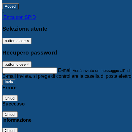
-
Entra con SPID
Seleziona utente
button close
×
Recupero password
button close
×
E-mail
Verrà inviato un messaggio all'indir
E-mail inviata, si prega di controllare la casella di posta elettro
Errore
Chiudi
Successo
Chiudi
Informazione
Chiudi