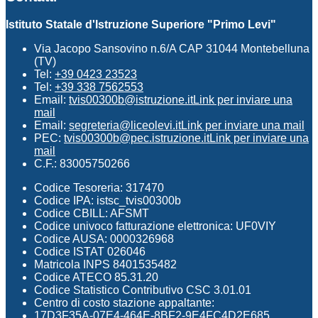
Istituto Statale d'Istruzione Superiore "Primo Levi"
Via Jacopo Sansovino n.6/A CAP 31044 Montebelluna
(TV)
Tel:
+39 0423 23523
Tel:
+39 338 7562553
Email:
tvis00300b@istruzione.it
Link per inviare una
mail
Email:
segreteria@liceolevi.it
Link per inviare una mail
PEC:
tvis00300b@pec.istruzione.it
Link per inviare una
mail
C.F.: 83005750266
Codice Tesoreria: 317470
Codice IPA: istsc_tvis00300b
Codice CBILL: AFSMT
Codice univoco fatturazione elettronica: UF0VIY
Codice AUSA: 0000326968
Codice ISTAT 026046
Matricola INPS 8401535482
Codice ATECO 85.31.20
Codice Statistico Contributivo CSC 3.01.01
Centro di costo stazione appaltante:
17D3F35A-07E4-464E-8BF2-9E4FC4D2E685