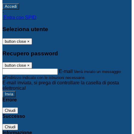
-
Entra con SPID
Seleziona utente
button close
×
Recupero password
button close
×
E-mail
Verrà inviato un messaggio
all'indirizzo indicato con le istruzioni necessarie.
E-mail inviata, si prega di controllare la casella di posta
elettronica!
Errore
Chiudi
Successo
Chiudi
Informazione