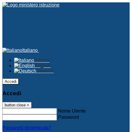
Italiano
Italiano
English
Deutsch
Accedi
Accedi
button close
×
Nome Utente
Password
Password dimenticata?