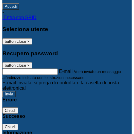
-
Entra con SPID
Seleziona utente
button close
×
Recupero password
button close
×
E-mail
Verrà inviato un messaggio
all'indirizzo indicato con le istruzioni necessarie.
E-mail inviata, si prega di controllare la casella di posta
elettronica!
Errore
Chiudi
Successo
Chiudi
Informazione