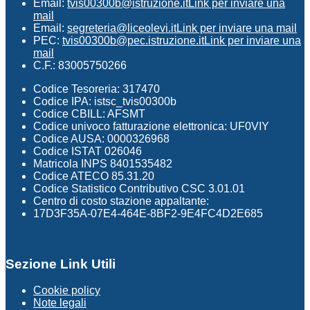
Email:
tvis00300b@istruzione.it
Link per inviare una
mail
Email:
segreteria@liceolevi.it
Link per inviare una mail
PEC:
tvis00300b@pec.istruzione.it
Link per inviare una
mail
C.F.: 83005750266
Codice Tesoreria: 317470
Codice IPA: istsc_tvis00300b
Codice CBILL: AFSMT
Codice univoco fatturazione elettronica: UF0VIY
Codice AUSA: 0000326968
Codice ISTAT 026046
Matricola INPS 8401535482
Codice ATECO 85.31.20
Codice Statistico Contributivo CSC 3.01.01
Centro di costo stazione appaltante:
17D3F35A-07E4-464E-8BF2-9E4FC4D2E685
Sezione Link Utili
Cookie policy
Note legali