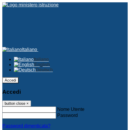
Italiano
Italiano
English
Deutsch
Accedi
Accedi
button close
×
Nome Utente
Password
Password dimenticata?