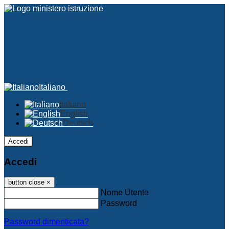
Italiano
Italiano
English
Deutsch
Accedi
Accedi
button close
×
Nome Utente
Password
Password dimenticata?