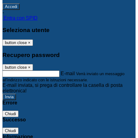
-
Entra con SPID
Seleziona utente
button close
×
Recupero password
button close
×
E-mail
Verrà inviato un messaggio
all'indirizzo indicato con le istruzioni necessarie.
E-mail inviata, si prega di controllare la casella di posta
elettronica!
Errore
Chiudi
Successo
Chiudi
Informazione