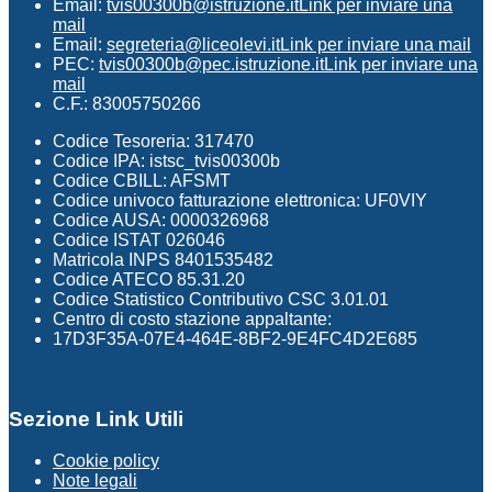
Email:
tvis00300b@istruzione.it
Link per inviare una
mail
Email:
segreteria@liceolevi.it
Link per inviare una mail
PEC:
tvis00300b@pec.istruzione.it
Link per inviare una
mail
C.F.: 83005750266
Codice Tesoreria: 317470
Codice IPA: istsc_tvis00300b
Codice CBILL: AFSMT
Codice univoco fatturazione elettronica: UF0VIY
Codice AUSA: 0000326968
Codice ISTAT 026046
Matricola INPS 8401535482
Codice ATECO 85.31.20
Codice Statistico Contributivo CSC 3.01.01
Centro di costo stazione appaltante:
17D3F35A-07E4-464E-8BF2-9E4FC4D2E685
Sezione Link Utili
Cookie policy
Note legali